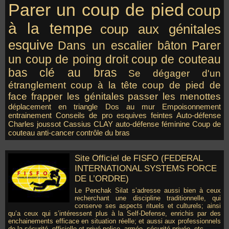
Parer un coup de pied
coup
à la tempe
coup aux génitales
esquive
Dans un escalier
bâton
Parer
un coup de poing droit
coup de couteau
bas
clé au bras
Se dégager d'un
étranglement
coup à la tête
coup de pied de
face
frapper les génitales
passer les menottes
déplacement en triangle
Dos au mur
Empoisonnement
entrainement
Conseils de pro
esquives
feintes
Auto-défense
Charles joussot
Cassius CLAY
auto-défense féminine
Coup de
couteau
anti-cancer
contrôle du bras
Site Officiel de FISFO (FEDERAL
INTERNATIONAL SYSTEMS FORCE
DE L’ORDRE)
Le Penchak Silat s’adresse aussi bien à ceux
recherchant une discipline traditionnelle, qui
conserve ses aspects rituels et culturels; ainsi
qu’a ceux qui s’intéressent plus à la Self-Defense, enrichis par des
enchainements efficace en situation réelle; et aussi aux professionnels
de la sécurité, officielle et privé police, armée, sécurité privée, etc…