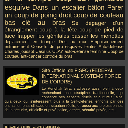
esquive
Dans un escalier
bâton
Parer
un coup de poing droit
coup de couteau
bas
clé au bras
Se dégager d'un
étranglement
coup à la tête
coup de pied de
face
frapper les génitales
passer les menottes
déplacement en triangle
Dos au mur
Empoisonnement
entrainement
Conseils de pro
esquives
feintes
Auto-défense
Charles joussot
Cassius CLAY
auto-défense féminine
Coup de
couteau
anti-cancer
contrôle du bras
Site Officiel de FISFO (FEDERAL
INTERNATIONAL SYSTEMS FORCE
DE L’ORDRE)
Le Penchak Silat s’adresse aussi bien à ceux
recherchant une discipline traditionnelle, qui
conserve ses aspects rituels et culturels; ainsi
qu’a ceux qui s’intéressent plus à la Self-Defense, enrichis par des
enchainements efficace en situation réelle; et aussi aux professionnels
de la sécurité, officielle et privé police, armée, sécurité privée, etc…
Jean-Noël Naturel - Légion Étrangère