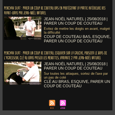
Penchak Silat : Parer un coup de couteau bas en protégeant la partie intérieure des
avant-bras par Jean-Noël Naturel
JEAN-NOËL NATUREL
| 25/08/2018
|
PARER UN COUP DE COUTEAU
Evitez de mettre les doigts en avant, malgré
la difficulté
COUP DE COUTEAU BAS
,
ESQUIVE
,
PARER UN COUP DE COUTEAU
Penchak Silat : Parer un coup de couteau, esquiver sur la gauche, pousser le bras de
l'agresseur, clé au bras passer les menottes, variante 2 par Jean-Noël Naturel
JEAN-NOËL NATUREL
| 25/08/2018
|
PARER UN COUP DE COUTEAU
Sur toutes les attaques, sortez de l'axe par
un pas de coté
CLÉ AU BRAS
,
ESQUIVE
,
PARER UN
COUP DE COUTEAU