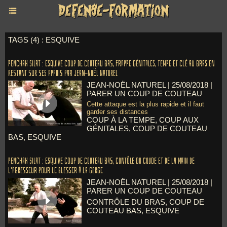
TAGS (4) : ESQUIVE
Penchak Silat : Esquive coup de couteau bas, frappe génitales, tempe et clé au bras en
restant sur ses appuis par Jean-Noël Naturel
JEAN-NOËL NATUREL
| 25/08/2018
|
PARER UN COUP DE COUTEAU
Cette attaque est la plus rapide et il faut
garder ses distances
COUP À LA TEMPE
,
COUP AUX
GÉNITALES
,
COUP DE COUTEAU
BAS
,
ESQUIVE
Penchak Silat : Esquive coup de couteau bas, contôle du coude et de la main de
l'agresseur pour le blesser à la gorge
JEAN-NOËL NATUREL
| 25/08/2018
|
PARER UN COUP DE COUTEAU
CONTRÔLE DU BRAS
,
COUP DE
COUTEAU BAS
,
ESQUIVE