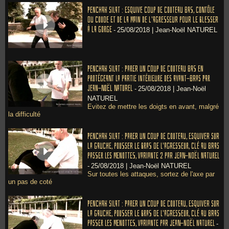
Penchak Silat : Esquive coup de couteau bas, contôle
du coude et de la main de l'agresseur pour le blesser
à la gorge
-
25/08/2018 |
Jean-Noël NATUREL
Penchak Silat : Parer un coup de couteau bas en
protégeant la partie intérieure des avant-bras par
Jean-Noël Naturel
-
25/08/2018 |
Jean-Noël
NATUREL
Evitez de mettre les doigts en avant, malgré
la difficulté
Penchak Silat : Parer un coup de couteau, esquiver sur
la gauche, pousser le bras de l'agresseur, clé au bras
passer les menottes, variante 2 par Jean-Noël Naturel
-
25/08/2018 |
Jean-Noël NATUREL
Sur toutes les attaques, sortez de l'axe par
un pas de coté
Penchak Silat : Parer un coup de couteau, esquiver sur
la gauche, pousser le bras de l'agresseur, clé au bras
passer les menottes, variante par Jean-Noël Naturel
-