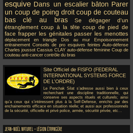
esquive
Dans un escalier
bâton
Parer
un coup de poing droit
coup de couteau
bas
clé au bras
Se dégager d'un
étranglement
coup à la tête
coup de pied de
face
frapper les génitales
passer les menottes
déplacement en triangle
Dos au mur
Empoisonnement
entrainement
Conseils de pro
esquives
feintes
Auto-défense
Charles joussot
Cassius CLAY
auto-défense féminine
Coup de
couteau
anti-cancer
contrôle du bras
Site Officiel de FISFO (FEDERAL
INTERNATIONAL SYSTEMS FORCE
DE L’ORDRE)
Le Penchak Silat s’adresse aussi bien à ceux
recherchant une discipline traditionnelle, qui
conserve ses aspects rituels et culturels; ainsi
qu’a ceux qui s’intéressent plus à la Self-Defense, enrichis par des
enchainements efficace en situation réelle; et aussi aux professionnels
de la sécurité, officielle et privé police, armée, sécurité privée, etc…
Jean-Noël Naturel - Légion Étrangère