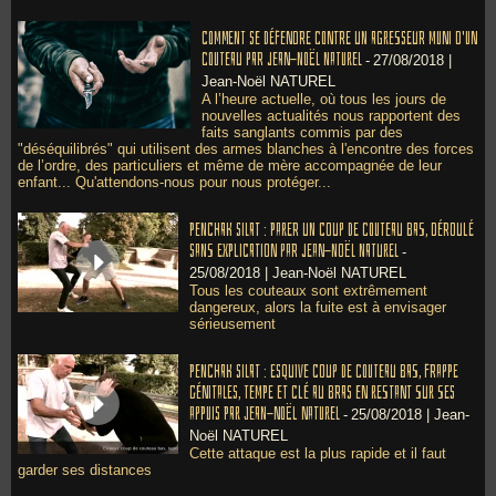
Comment se défendre contre un agresseur muni d'un
couteau par Jean-Noël Naturel
-
27/08/2018 |
Jean-Noël NATUREL
A l’heure actuelle, où tous les jours de
nouvelles actualités nous rapportent des
faits sanglants commis par des
"déséquilibrés" qui utilisent des armes blanches à l'encontre des forces
de l’ordre, des particuliers et même de mère accompagnée de leur
enfant... Qu'attendons-nous pour nous protéger...
Penchak Silat : Parer un coup de couteau bas, déroulé
sans explication par Jean-Noël Naturel
-
25/08/2018 |
Jean-Noël NATUREL
Tous les couteaux sont extrêmement
dangereux, alors la fuite est à envisager
sérieusement
Penchak Silat : Esquive coup de couteau bas, frappe
génitales, tempe et clé au bras en restant sur ses
appuis par Jean-Noël Naturel
-
25/08/2018 |
Jean-
Noël NATUREL
Cette attaque est la plus rapide et il faut
garder ses distances